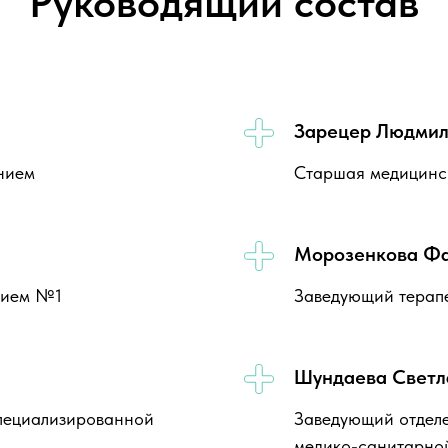
Руководящий состав
Зарецер Людмил
нием
Старшая медицинс
Морозенкова Фа
нием №1
Заведующий терап
Шундаева Светл
пециализированной
Заведующий отдел
медико-санитарн