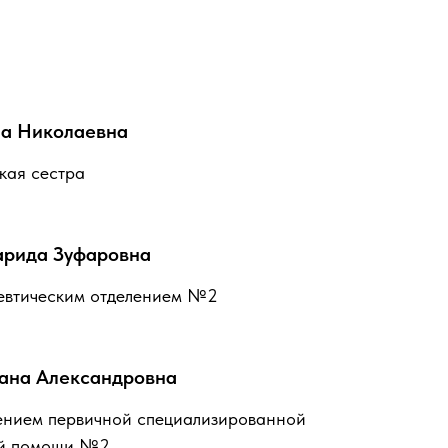
а Николаевна
кая сестра
рида Зуфаровна
евтическим отделением №2
ана Александровна
ением первичной специализированной
ой помощи №2