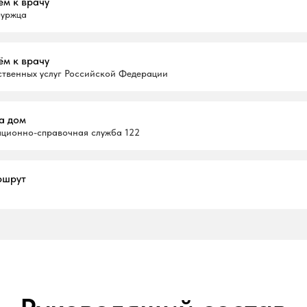
ём к врачу
буржца
ём к врачу
ственных услуг Российской Федерации
а дом
ционно-справочная служба 122
ршрут