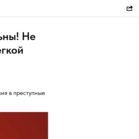
ьны! Не
егкой
ия в преступные